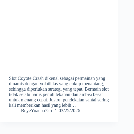
Slot Coyote Crash dikenal sebagai permainan yang
dinamis dengan volatilitas yang cukup menantang,
sehingga diperlukan strategi yang tepat. Bermain slot
tidak selalu harus penuh tekanan dan ambisi besar
untuk menang cepat. Justru, pendekatan santai sering
kali memberikan hasil yang lebih…
BeyeYuacua725
03/25/2026