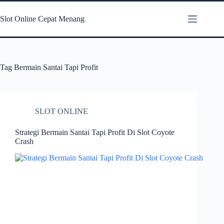
Skip
to
Slot Online Cepat Menang
content
Tag
Bermain Santai Tapi Profit
SLOT ONLINE
Strategi Bermain Santai Tapi Profit Di Slot Coyote
Crash