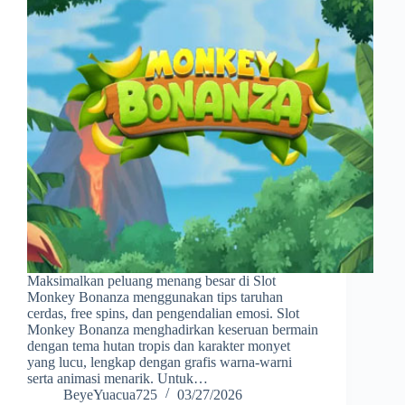
Maksimalkan peluang menang besar di Slot
Monkey Bonanza menggunakan tips taruhan
cerdas, free spins, dan pengendalian emosi. Slot
Monkey Bonanza menghadirkan keseruan bermain
dengan tema hutan tropis dan karakter monyet
yang lucu, lengkap dengan grafis warna-warni
serta animasi menarik. Untuk…
BeyeYuacua725
03/27/2026