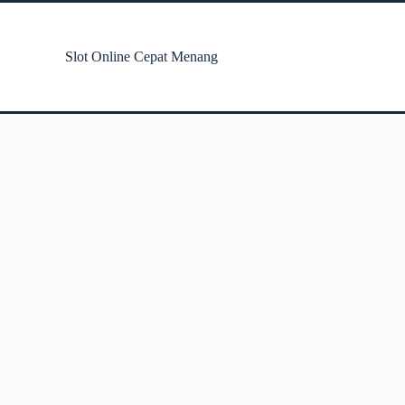
Slot Online Cepat Menang