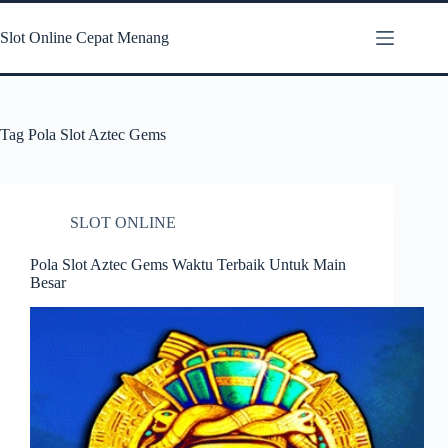
Skip
to
Slot Online Cepat Menang
content
Tag
Pola Slot Aztec Gems
SLOT ONLINE
Pola Slot Aztec Gems Waktu Terbaik Untuk Main
Besar