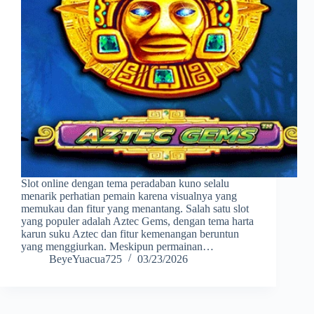
Slot online dengan tema peradaban kuno selalu
menarik perhatian pemain karena visualnya yang
memukau dan fitur yang menantang. Salah satu slot
yang populer adalah Aztec Gems, dengan tema harta
karun suku Aztec dan fitur kemenangan beruntun
yang menggiurkan. Meskipun permainan…
BeyeYuacua725
03/23/2026