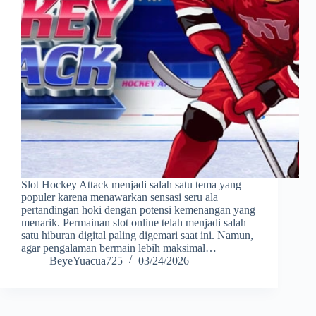
Slot Hockey Attack menjadi salah satu tema yang
populer karena menawarkan sensasi seru ala
pertandingan hoki dengan potensi kemenangan yang
menarik. Permainan slot online telah menjadi salah
satu hiburan digital paling digemari saat ini. Namun,
agar pengalaman bermain lebih maksimal…
BeyeYuacua725
03/24/2026