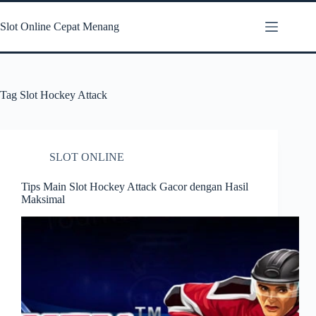
Skip
to
Slot Online Cepat Menang
content
Tag
Slot Hockey Attack
SLOT ONLINE
Tips Main Slot Hockey Attack Gacor dengan Hasil
Maksimal