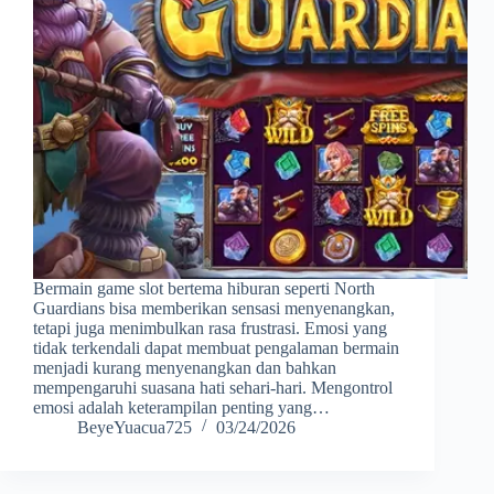
Bermain game slot bertema hiburan seperti North
Guardians bisa memberikan sensasi menyenangkan,
tetapi juga menimbulkan rasa frustrasi. Emosi yang
tidak terkendali dapat membuat pengalaman bermain
menjadi kurang menyenangkan dan bahkan
mempengaruhi suasana hati sehari-hari. Mengontrol
emosi adalah keterampilan penting yang…
BeyeYuacua725
03/24/2026