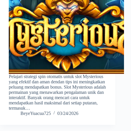
Pelajari strategi spin otomatis untuk slot Mysterious
yang efektif dan aman dendan tips ini meningkatkan
peluang mendapatkan bonus. Slot Mysterious adalah
permainan yang menawarkan pengalaman unik dan
interaktif. Banyak orang mencari cara untuk
mendapatkan hasil maksimal dari setiap putaran,
termasuk…
BeyeYuacua725
03/24/2026