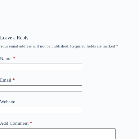
Leave a Reply
Your email address will not be published.
Required fields are marked
*
Name
*
Email
*
Website
Add Comment
*