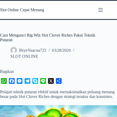
Skip
to
Slot Online Cepat Menang
content
Cara Mengunci Big Win Slot Clover Riches Pakai Teknik
Putaran
BeyeYuacua725
03/28/2026
SLOT ONLINE
Bagikan
W
F
M
T
S
L
X
S
h
a
e
e
k
i
h
Pelajari teknik putaran efektif untuk memaksimalkan peluang menang
a
c
s
l
y
n
a
besar pada Slot Clover Riches dengan strategi terukur dan konsisten.
t
e
s
e
p
e
r
s
b
e
g
e
e
A
o
n
r
p
o
g
a