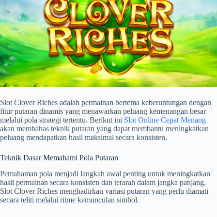
p
k
e
m
r
Slot Clover Riches adalah permainan bertema keberuntungan dengan
fitur putaran dinamis yang menawarkan peluang kemenangan besar
melalui pola strategi tertentu. Berikut ini
Slot Online Cepat Menang
akan membahas teknik putaran yang dapat membantu meningkatkan
peluang mendapatkan hasil maksimal secara konsisten.
Teknik Dasar Memahami Pola Putaran
Pemahaman pola menjadi langkah awal penting untuk meningkatkan
hasil permainan secara konsisten dan terarah dalam jangka panjang.
Slot Clover Riches menghadirkan variasi putaran yang perlu diamati
secara teliti melalui ritme kemunculan simbol.