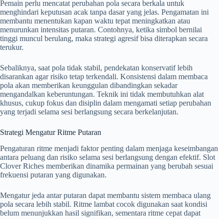
Pemain perlu mencatat perubahan pola secara berkala untuk
menghindari keputusan acak tanpa dasar yang jelas. Pengamatan ini
membantu menentukan kapan waktu tepat meningkatkan atau
menurunkan intensitas putaran. Contohnya, ketika simbol bernilai
tinggi muncul berulang, maka strategi agresif bisa diterapkan secara
terukur.
Sebaliknya, saat pola tidak stabil, pendekatan konservatif lebih
disarankan agar risiko tetap terkendali. Konsistensi dalam membaca
pola akan memberikan keunggulan dibandingkan sekadar
mengandalkan keberuntungan. Teknik ini tidak membutuhkan alat
khusus, cukup fokus dan disiplin dalam mengamati setiap perubahan
yang terjadi selama sesi berlangsung secara berkelanjutan.
Strategi Mengatur Ritme Putaran
Pengaturan ritme menjadi faktor penting dalam menjaga keseimbangan
antara peluang dan risiko selama sesi berlangsung dengan efektif. Slot
Clover Riches memberikan dinamika permainan yang berubah sesuai
frekuensi putaran yang digunakan.
Mengatur jeda antar putaran dapat membantu sistem membaca ulang
pola secara lebih stabil. Ritme lambat cocok digunakan saat kondisi
belum menunjukkan hasil signifikan, sementara ritme cepat dapat