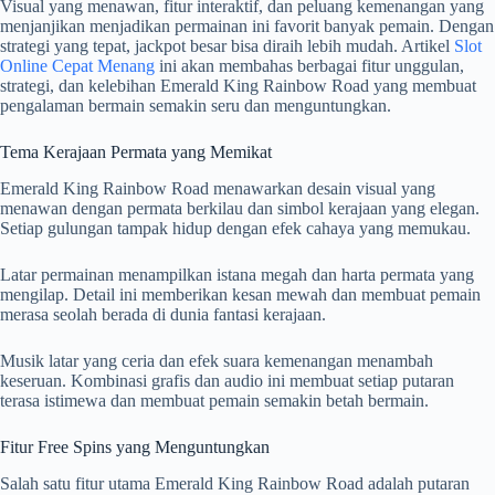
Visual yang menawan, fitur interaktif, dan peluang kemenangan yang
p
k
e
m
menjanjikan menjadikan permainan ini favorit banyak pemain. Dengan
r
strategi yang tepat, jackpot besar bisa diraih lebih mudah. Artikel
Slot
Online Cepat Menang
ini akan membahas berbagai fitur unggulan,
strategi, dan kelebihan Emerald King Rainbow Road yang membuat
pengalaman bermain semakin seru dan menguntungkan.
Tema Kerajaan Permata yang Memikat
Emerald King Rainbow Road menawarkan desain visual yang
menawan dengan permata berkilau dan simbol kerajaan yang elegan.
Setiap gulungan tampak hidup dengan efek cahaya yang memukau.
Latar permainan menampilkan istana megah dan harta permata yang
mengilap. Detail ini memberikan kesan mewah dan membuat pemain
merasa seolah berada di dunia fantasi kerajaan.
Musik latar yang ceria dan efek suara kemenangan menambah
keseruan. Kombinasi grafis dan audio ini membuat setiap putaran
terasa istimewa dan membuat pemain semakin betah bermain.
Fitur Free Spins yang Menguntungkan
Salah satu fitur utama Emerald King Rainbow Road adalah putaran