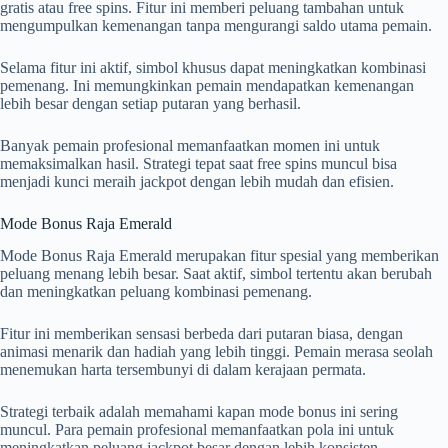
gratis atau free spins. Fitur ini memberi peluang tambahan untuk
mengumpulkan kemenangan tanpa mengurangi saldo utama pemain.
Selama fitur ini aktif, simbol khusus dapat meningkatkan kombinasi
pemenang. Ini memungkinkan pemain mendapatkan kemenangan
lebih besar dengan setiap putaran yang berhasil.
Banyak pemain profesional memanfaatkan momen ini untuk
memaksimalkan hasil. Strategi tepat saat free spins muncul bisa
menjadi kunci meraih jackpot dengan lebih mudah dan efisien.
Mode Bonus Raja Emerald
Mode Bonus Raja Emerald merupakan fitur spesial yang memberikan
peluang menang lebih besar. Saat aktif, simbol tertentu akan berubah
dan meningkatkan peluang kombinasi pemenang.
Fitur ini memberikan sensasi berbeda dari putaran biasa, dengan
animasi menarik dan hadiah yang lebih tinggi. Pemain merasa seolah
menemukan harta tersembunyi di dalam kerajaan permata.
Strategi terbaik adalah memahami kapan mode bonus ini sering
muncul. Para pemain profesional memanfaatkan pola ini untuk
meningkatkan peluang jackpot besar dengan lebih konsisten.