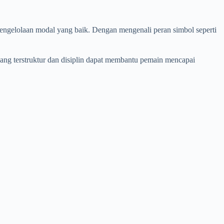
pengelolaan modal yang baik. Dengan mengenali peran simbol seperti
 yang terstruktur dan disiplin dapat membantu pemain mencapai