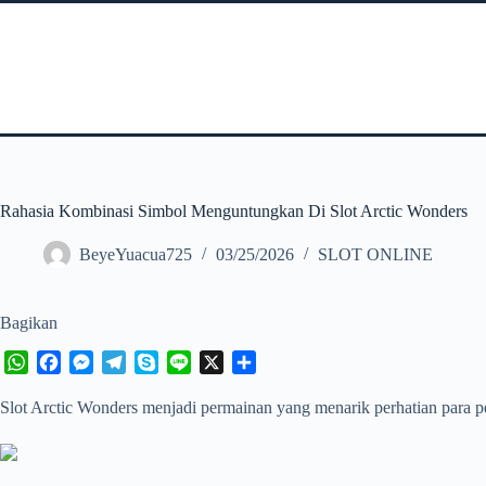
Skip
to
content
Rahasia Kombinasi Simbol Menguntungkan Di Slot Arctic Wonders
BeyeYuacua725
03/25/2026
SLOT ONLINE
Bagikan
W
F
M
T
S
L
X
S
h
a
e
e
k
i
h
Slot Arctic Wonders menjadi permainan yang menarik perhatian para p
a
c
s
l
y
n
a
t
e
s
e
p
e
r
s
b
e
g
e
e
A
o
n
r