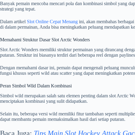
Banyak pemain mencoba mencari pola dan kombinasi simbol yang dapa
p
o
g
a
strategi yang tepat.
p
k
e
m
r
Dalam artikel
Slot Online Cepat Menang
ini, akan membahas berbagai
di dalam permainan, Anda bisa meningkatkan peluang mendapatkan ke
Memahami Struktur Dasar Slot Arctic Wonders
Slot Arctic Wonders memiliki struktur permainan yang dirancang den
putaran. Struktur ini biasanya terdiri dari beberapa reel dengan payli
Dengan memahami dasar ini, pemain dapat mengenali peluang munculnya 
fungsi khusus seperti wild atau scatter yang dapat meningkatkan pote
Peran Simbol Wild Dalam Kombinasi
Simbol wild merupakan salah satu elemen penting dalam slot Arctic W
menciptakan kombinasi yang sulit didapatkan.
Selain itu, beberapa versi wild memiliki fitur tambahan seperti mul
dapat membantu pemain memaksimalkan hasil dari setiap putaran.
Baca Juga:
Tips Main Slot Hockey Attack Ga