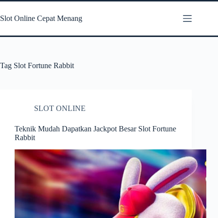
Skip
to
Slot Online Cepat Menang
content
Tag
Slot Fortune Rabbit
SLOT ONLINE
Teknik Mudah Dapatkan Jackpot Besar Slot Fortune
Rabbit