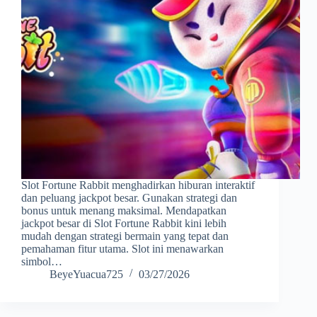
Slot Fortune Rabbit menghadirkan hiburan interaktif
dan peluang jackpot besar. Gunakan strategi dan
bonus untuk menang maksimal. Mendapatkan
jackpot besar di Slot Fortune Rabbit kini lebih
mudah dengan strategi bermain yang tepat dan
pemahaman fitur utama. Slot ini menawarkan
simbol…
BeyeYuacua725
03/27/2026