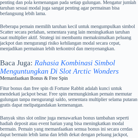
penting dan pola kemenangan pada setiap gulungan. Mengatur jumlah
taruhan sesuai modal juga sangat penting agar permainan bisa
berlangsung lebih lama.
Beberapa pemain memilih taruhan kecil untuk mengumpulkan simbol
Scatter secara perlahan, sementara yang lain meningkatkan taruhan
saat multiplier aktif. Strategi ini membantu memaksimalkan peluang
jackpot dan mengurangi risiko kehilangan modal secara cepat,
menjadikan permainan lebih terkontrol dan menyenangkan.
Baca Juga:
Rahasia Kombinasi Simbol
Menguntungkan Di Slot Arctic Wonders
Memanfaatkan Bonus & Free Spin
Fitur bonus dan free spin di Fortune Rabbit adalah kunci untuk
mendekati jackpot besar. Free spin memungkinkan pemain memutar
gulungan tanpa mengurangi saldo, sementara multiplier selama putaran
gratis dapat melipatgandakan kemenangan.
Banyak situs slot online juga menawarkan bonus tambahan seperti
hadiah deposit atau event harian yang bisa meningkatkan modal
bermain. Pemain yang memanfaatkan semua bonus ini secara cerdas
dapat bermain lebih lama dan lebih dekat dengan peluang jackpot,