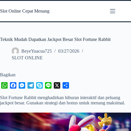
Skip
to
Slot Online Cepat Menang
content
Teknik Mudah Dapatkan Jackpot Besar Slot Fortune Rabbit
BeyeYuacua725
03/27/2026
SLOT ONLINE
Bagikan
W
F
M
T
S
L
X
S
h
a
e
e
k
i
h
Slot Fortune Rabbit menghadirkan hiburan interaktif dan peluang
a
c
s
l
y
n
a
jackpot besar. Gunakan strategi dan bonus untuk menang maksimal.
t
e
s
e
p
e
r
s
b
e
g
e
e
A
o
n
r
p
o
g
a
p
k
e
m