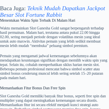
Baca Juga:
Teknik Mudah Dapatkan Jackpot
Besar Slot Fortune Rabbit
Menentukan Waktu Spin Terbaik Di Malam Hari
Waktu memainkan Slot Ganesha Gold sangat berpengaruh terhadap
hasil permainan. Malam hari, terutama antara pukul 22.00 hingga
02.00, sering menjadi periode dengan volatilitas mesin yang ideal
untuk auto maxwin. Aktivitas pemain yang lebih sedikit membuat
mesin lebih mudah “membuka” peluang simbol premium.
Pemain yang mengamati jadwal kemenangan sebelumnya akan
mendapatkan keuntungan signifikan dengan memilih waktu spin yang
tepat. Selain itu, cobalah memperhatikan siklus harian mesin slot.
Beberapa pemain profesional mencatat bahwa simbol scatter atau
simbol bonus cenderung muncul lebih sering setelah 15–20 putaran
pada malam hari.
Memanfaatkan Fitur Bonus Dan Free Spin
Slot Ganesha Gold memiliki banyak fitur bonus, seperti free spin dan
multiplier yang dapat meningkatkan kemenangan secara drastis.
Memanfaatkan fitur ini secara efektif menjadi kunci strategi auto