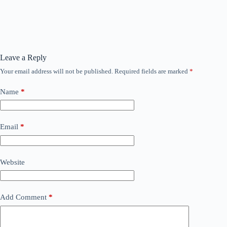
Leave a Reply
Your email address will not be published.
Required fields are marked
*
Name
*
Email
*
Website
Add Comment
*