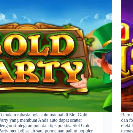
Temukan rahasia pola spin manual di Slot Gold
Berma
Party yang membuat Anda auto dapat scatter
dan f
dengan strategi ampuh dan tips praktis. Slot Gold
efekt
Party menjadi salah satu permainan paling populer
menaw