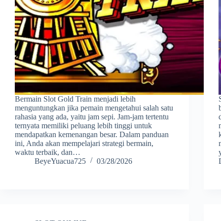
Bermain Slot Gold Train menjadi lebih
menguntungkan jika pemain mengetahui salah satu
rahasia yang ada, yaitu jam sepi. Jam-jam tertentu
ternyata memiliki peluang lebih tinggi untuk
mendapatkan kemenangan besar. Dalam panduan
ini, Anda akan mempelajari strategi bermain,
waktu terbaik, dan…
BeyeYuacua725
03/28/2026