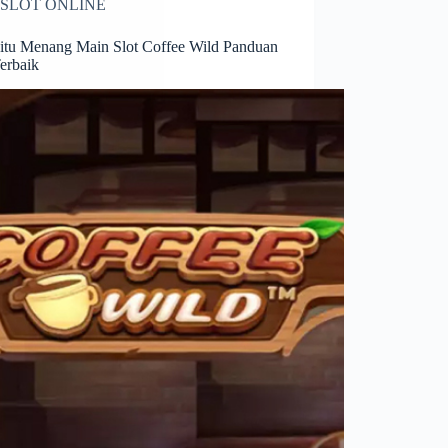
SLOT ONLINE
Jitu Menang Main Slot Coffee Wild Panduan
erbaik