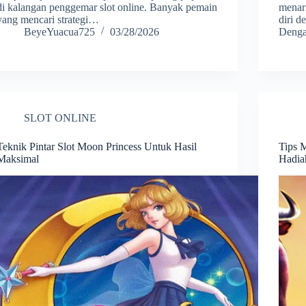
di kalangan penggemar slot online. Banyak pemain
menar
yang mencari strategi…
diri d
BeyeYuacua725
03/28/2026
Deng
SLOT ONLINE
Teknik Pintar Slot Moon Princess Untuk Hasil
Tips 
Maksimal
Hadia