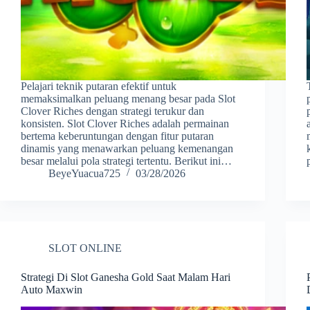
Pelajari teknik putaran efektif untuk
memaksimalkan peluang menang besar pada Slot
Clover Riches dengan strategi terukur dan
konsisten. Slot Clover Riches adalah permainan
bertema keberuntungan dengan fitur putaran
dinamis yang menawarkan peluang kemenangan
besar melalui pola strategi tertentu. Berikut ini…
BeyeYuacua725
03/28/2026
SLOT ONLINE
Strategi Di Slot Ganesha Gold Saat Malam Hari
Auto Maxwin