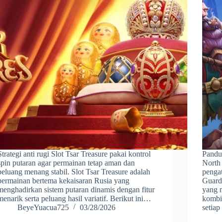
Strategi anti rugi Slot Tsar Treasure pakai kontrol
Pandu
spin putaran agar permainan tetap aman dan
North 
peluang menang stabil. Slot Tsar Treasure adalah
pengat
permainan bertema kekaisaran Rusia yang
Guard
menghadirkan sistem putaran dinamis dengan fitur
yang m
menarik serta peluang hasil variatif. Berikut ini…
kombin
BeyeYuacua725
03/28/2026
setiap