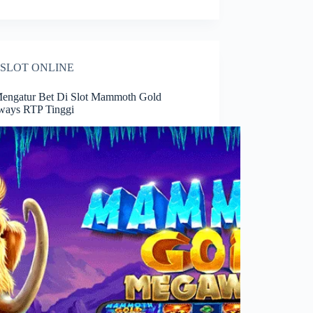
SLOT ONLINE
Mengatur Bet Di Slot Mammoth Gold
ays RTP Tinggi